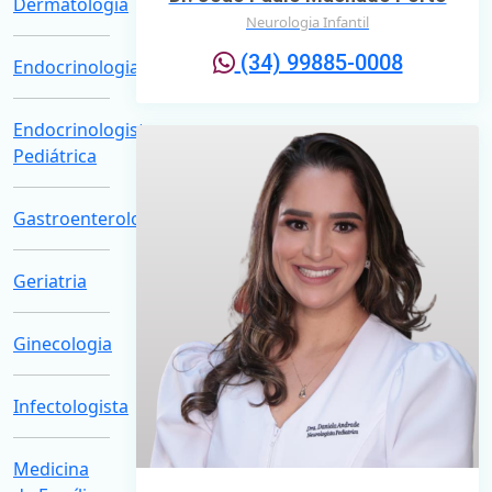
Dermatologia
Neurologia Infantil
(34) 99885-0008
Endocrinologia
Endocrinologista
Pediátrica
Gastroenterologia
Geriatria
Ginecologia
Infectologista
Medicina