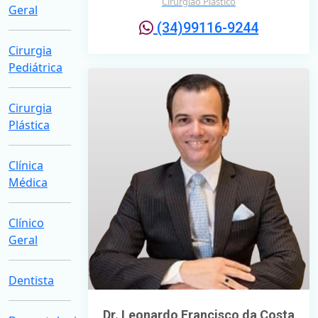
Cirurgião Plástico
Geral
(34)99116-9244
Cirurgia
Pediátrica
Cirurgia
Plástica
Clínica
Médica
Clínico
Geral
Dentista
Dr. Leonardo Francisco da Costa